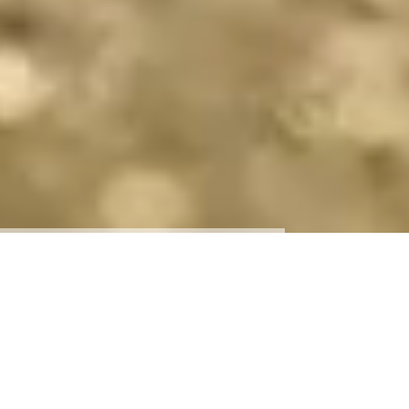
PHYSIOmedfit -
Bewusstsein für