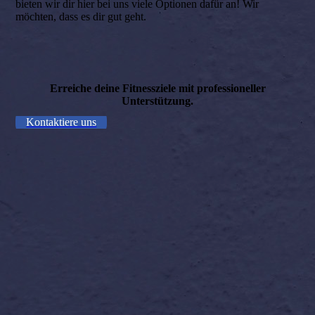
bieten wir dir hier bei uns viele Optionen dafür an! Wir
möchten, dass es dir gut geht.
Erreiche deine Fitnessziele mit professioneller
Unterstützung.
Kontaktiere uns