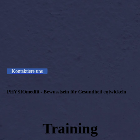
Kontaktiere uns
PHYSIOmedfit - Bewusstsein für Gesundheit entwickeln
Training