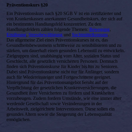
Präventionskurs §20
Ein Präventionskurs nach §20 SGB V ist ein zertifizierter und
von Krankenkassen anerkannter Gesundheitskurs, der sich auf
ein bestimmtes Handlungsfeld konzentriert. Zu den
Handlungsfeldern zählen folgende Themen:
Bewegung
,
Ernährung
,
Stressbewältigung
und
Suchtmittelkonsum
.
Das allgemeine Ziel eines Präventionskurses ist es, das
Gesundheitsbewusstsein schrittweise zu sensibilisieren und zu
stärken, um dauerhaft einen gesunden Lebensstil zu entwickeln.
Zielgruppen sind, unabhängig vom Alter, sozialen Status und
Geschlecht, alle gesetzlich versicherten Personen. Demnach
finden sich Präventionskurse für Kinder bis hin zu Senioren.
Dabei sind Präventionskurse nicht nur für Anfänger, sondern
auch für Wiedereinsteiger und Fortgeschrittene geeignet.
Hintergrund für das Präventionsangebot beruht auf der
Verpflichtung der gesetzlichen Krankenversicherungen, die
Gesundheit ihrer Versicherten zu fördern und Krankheiten
vorzubeugen. Zudem fordern Umstände, wie eine immer älter
werdende Gesellschaft sowie Veränderungen in der
Arbeitswelt, zielgerichtete Interventionen. Diese sollen ein
gesundes Altern sowie die Steigerung der Lebensqualität
ermöglichen.