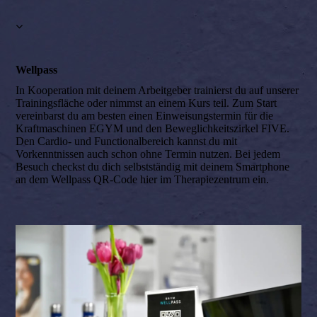
Wellpass
In Kooperation mit deinem Arbeitgeber trainierst du auf unserer
Trainingsfläche oder nimmst an einem Kurs teil. ‍Zum Start
vereinbarst du am besten einen Einweisungstermin für die
Kraftmaschinen EGYM und den Beweglichkeitszirkel FIVE.
Den Cardio- und Functionalbereich kannst du mit
Vorkenntnissen auch schon ohne Termin nutzen. Bei jedem
Besuch checkst du dich selbstständig mit deinem Smartphone
an dem Wellpass QR-Code hier im Therapiezentrum ein.