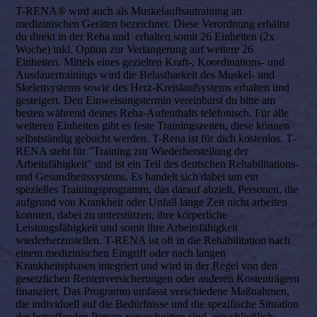
T-RENA® wird auch als Muskelaufbautraining an
medizinischen Geräten bezeichnet. Diese Verordnung erhältst
du direkt in der Reha und erhalten somit 26 Einheiten (2x
Woche) inkl. Option zur Verlängerung auf weitere 26
Einheiten. Mittels eines gezielten Kraft-, Koordinations- und
Ausdauertrainings wird die Belastbarkeit des Muskel- und
Skelettsystems sowie des Herz-Kreislaufsystems erhalten und
gesteigert. Den Einweisungstermin vereinbarst du bitte am
besten während deines Reha-Aufenthalts telefonisch. Für alle
weiteren Einheiten gibt es feste Trainingszeiten, diese können
selbstständig gebucht werden. T-Rena ist für dich kostenlos. T-
RENA steht für "Training zur Wiederherstellung der
Arbeitsfähigkeit" und ist ein Teil des deutschen Rehabilitations-
und Gesundheitssystems. Es handelt sich dabei um ein
spezielles Trainingsprogramm, das darauf abzielt, Personen, die
aufgrund von Krankheit oder Unfall lange Zeit nicht arbeiten
konnten, dabei zu unterstützen, ihre körperliche
Leistungsfähigkeit und somit ihre Arbeitsfähigkeit
wiederherzustellen. T-RENA ist oft in die Rehabilitation nach
einem medizinischen Eingriff oder nach langen
Krankheitsphasen integriert und wird in der Regel von den
gesetzlichen Rentenversicherungen oder anderen Kostenträgern
finanziert. Das Programm umfasst verschiedene Maßnahmen,
die individuell auf die Bedürfnisse und die spezifische Situation
der betreffenden Person zugeschnitten sind, einschließlich