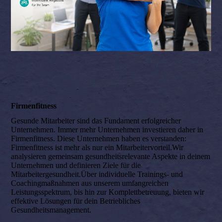
Firmenfitness
Gesunde Mitarbeiter sind das Fundament erfolgreicher
Unternehmen. Immer mehr Unternehmen investieren daher in
Firmenfitness. Diese Unternehmen haben es verstanden:
Firmenfitness ist mehr als nur ein Mitarbeitervorteil.Wir
analysieren gemeinsam gesundheitsrelevante Aspekte in deinem
Unternehmen und definieren Ziele für die
Mitarbeitergesundheit.Über individuelle Trainings- und
Coachingmaßnahmen aus unserem umfangreichen
Leistungsspektrum, bis hin zur Komplettbetreuung, bieten wir
effektive Lösungen für dein Betriebliches
Gesundheitsmanagement.