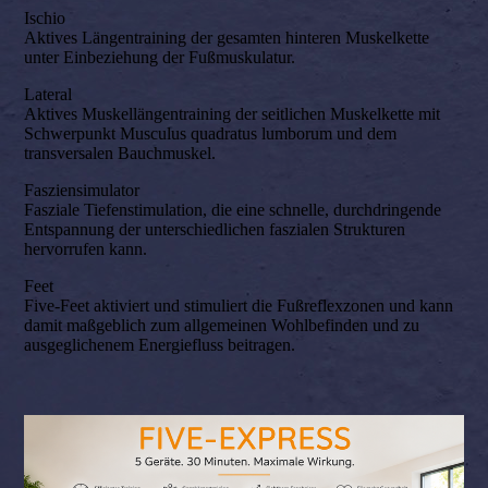
Ischio
‍Aktives Längentraining der gesamten hinteren Muskelkette
unter Einbeziehung der Fußmuskulatur.
Lateral
‍Aktives Muskellängentraining der seitlichen Muskelkette mit
Schwerpunkt Musculus quadratus lumborum und dem
transversalen Bauchmuskel.
Fasziensimulator
‍Fasziale Tiefenstimulation, die eine schnelle, durchdringende
Entspannung der unterschiedlichen faszialen Strukturen
hervorrufen kann.
Feet
Five-Feet aktiviert und stimuliert die Fußreflexzonen und kann
damit maßgeblich zum allgemeinen Wohlbefinden und zu
ausgeglichenem Energiefluss beitragen.